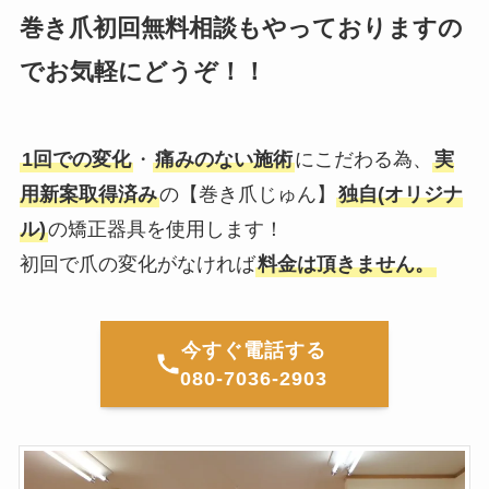
巻き爪初回無料相談もやっておりますの
でお気軽にどうぞ！！
1回での変化
・
痛みのない施術
にこだわる為、
実
用新案取得済み
の【巻き爪じゅん】
独自(オリジナ
ル)
の矯正器具を使用します！
初回で爪の変化がなければ
料金は頂きません。
今すぐ電話する
080-7036-2903